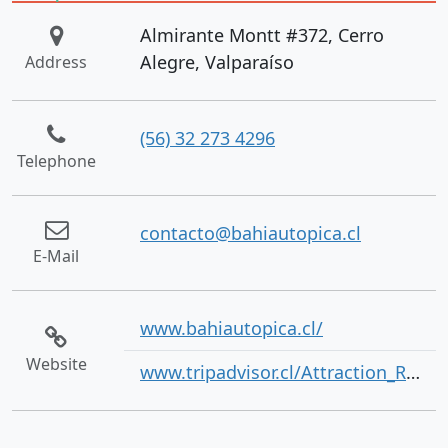
Almirante Montt #372, Cerro
Alegre, Valparaíso
Address
(56) 32 273 4296
Telephone
contacto@bahiautopica.cl
E-Mail
www.bahiautopica.cl/
Website
www.tripadvisor.cl/Attraction_Review-g294306-d3728520-Reviews-Galeria_de_Arte_Bahia_Utopica-Valparaiso_Valparaiso_Region.html