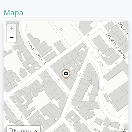
Mapa
+
−
Places nearby