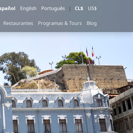
spañol
English
Português
|
CL$
US$
Restaurantes
Programas & Tours
Blog
Next