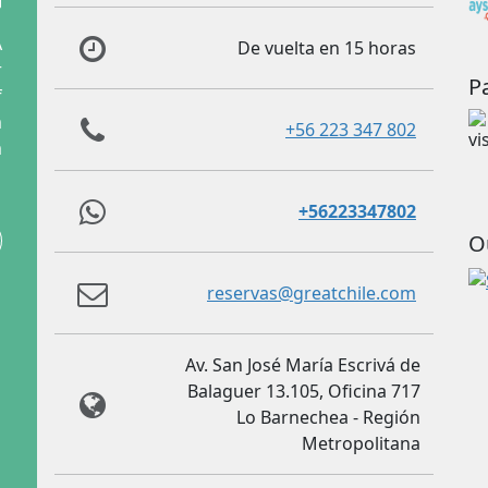
A
De vuelta en 15 horas
r
P
f
m
+56 223 347 802
m
+56223347802
O
reservas@greatchile.com
Av. San José María Escrivá de
Balaguer 13.105, Oficina 717
Lo Barnechea - Región
Metropolitana