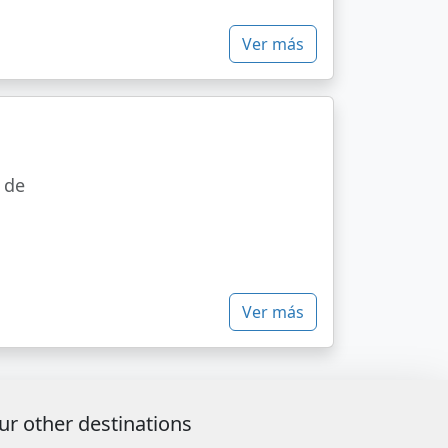
Ver más
l de
Ver más
ur other destinations