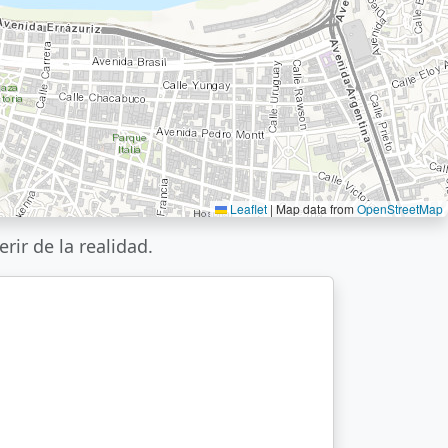
Leaflet
|
Map data from
OpenStreetMap
ir de la realidad.
a