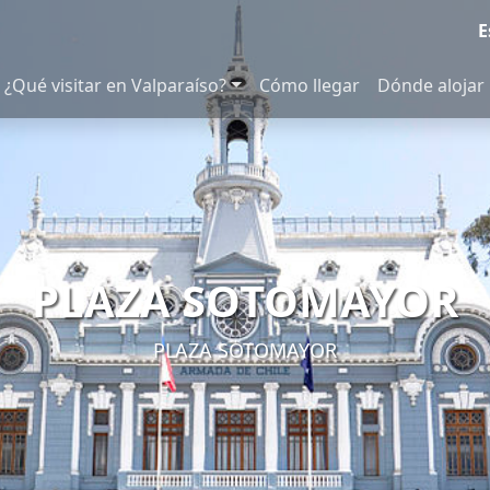
E
¿Qué visitar en Valparaíso?
Cómo llegar
Dónde alojar
PLAZA SOTOMAYOR
BISMARK SQUARE
PLAZA SOTOMAYOR
BISMARK SQUARE