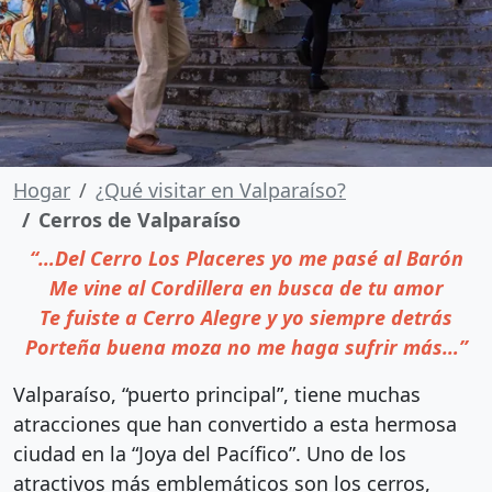
Hogar
¿Qué visitar en Valparaíso?
Cerros de Valparaíso
“…Del Cerro Los Placeres yo me pasé al Barón
Me vine al Cordillera en busca de tu amor
Te fuiste a Cerro Alegre y yo siempre detrás
Porteña buena moza no me haga sufrir más…”
Valparaíso, “puerto principal”, tiene muchas
atracciones que han convertido a esta hermosa
ciudad en la “Joya del Pacífico”. Uno de los
atractivos más emblemáticos son los cerros,