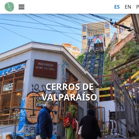
ES
EN
CERROS DE
VALPARAÍSO