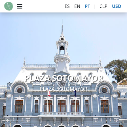
ES
EN
PT
|
CLP
USD
PLAZA SOTOMAYOR
BISMARK SQUARE
Previous
Nex
PLAZA SOTOMAYOR
BISMARK SQUARE