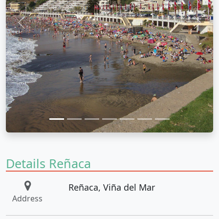
Anterior
Sigui
Details Reñaca
Reñaca, Viña del Mar
Address