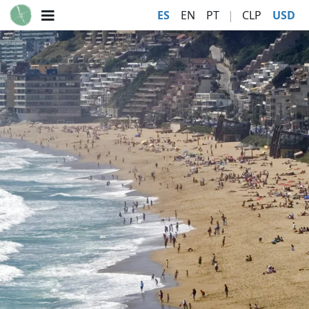
ES
EN
PT
|
CLP
USD