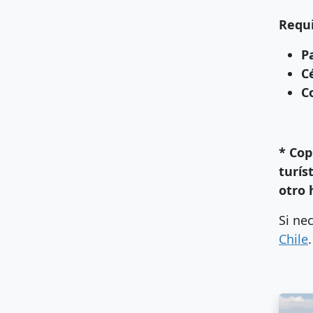
Requi
P
C
C
* Cop
turís
otro 
Si ne
Chile
.