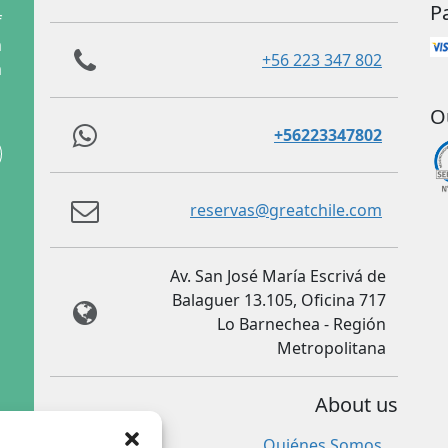
P
f
m
+56 223 347 802
m
O
+56223347802
reservas@greatchile.com
Av. San José María Escrivá de
Balaguer 13.105, Oficina 717
Lo Barnechea - Región
Metropolitana
About us
Quiénes Somos