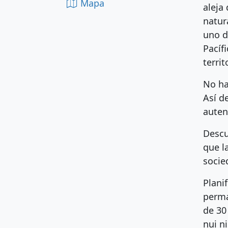
Mapa
aleja
natur
uno d
Pacíf
territ
No ha
Así d
auten
Descu
que l
socie
Plani
perma
de 30
nui n