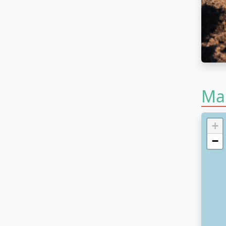
Ma
+
−