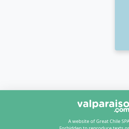
A website of Great Chile SP
Forbidden to reproduce texts o