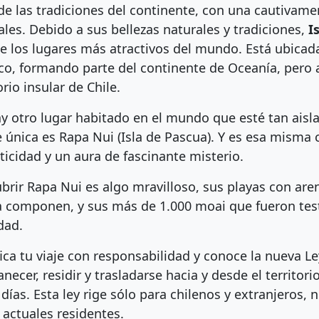
 de las tradiciones del continente, con una cautivam
ales. Debido a sus bellezas naturales y tradiciones,
I
e los lugares más atractivos del mundo. Está ubica
ico, formando parte del continente de Oceanía, pero
orio insular de Chile.
y otro lugar habitado en el mundo que esté tan aisla
e única es Rapa Nui (Isla de Pascua). Y es esa misma 
ticidad y un aura de fascinante misterio.
brir Rapa Nui es algo mravilloso, sus playas con aren
a componen, y sus más de 1.000 moai que fueron tes
dad.
fica tu viaje con responsabilidad y conoce la nueva L
necer, residir y trasladarse hacia y desde el territo
 días. Esta ley rige sólo para chilenos y extranjeros
i actuales residentes.