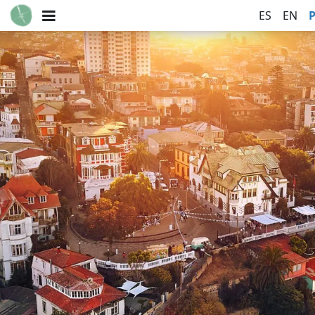
ES
EN