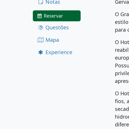
Notas
Gerva
O Gra
Reservar
estil
Questões
para 
Mapa
O Hot
reabi
Experience
europ
Possu
privi
apres
O Hot
fios,
secad
hidro
difer