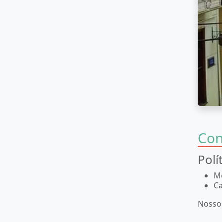
Con
Polí
Mo
Ca
Noss