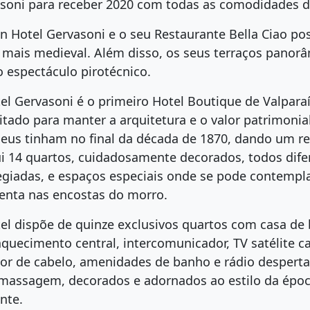
soni para receber 2020 com todas as comodidades de
n Hotel Gervasoni e o seu Restaurante Bella Ciao 
o mais medieval. Além disso, os seus terraços panor
o espectáculo pirotécnico.
el Gervasoni é o primeiro Hotel Boutique de Valpar
litado para manter a arquitetura e o valor patrimonia
eus tinham no final da década de 1870, dando um res
i 14 quartos, cuidadosamente decorados, todos difer
legiadas, e espaços especiais onde se pode contempl
enta nas encostas do morro.
el dispõe de quinze exclusivos quartos com casa de b
 aquecimento central, intercomunicador, TV satélite ca
or de cabelo, amenidades de banho e rádio desperta
massagem, decorados e adornados ao estilo da époc
ente.