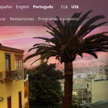
spañol
English
Português
|
CL$
US$
icar
Restaurantes
Programas e passeios