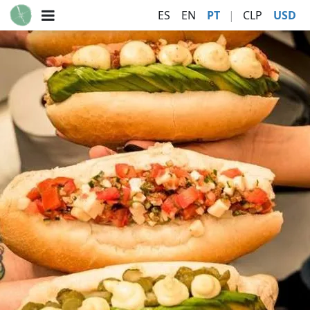
ES
EN
PT
|
CLP
USD