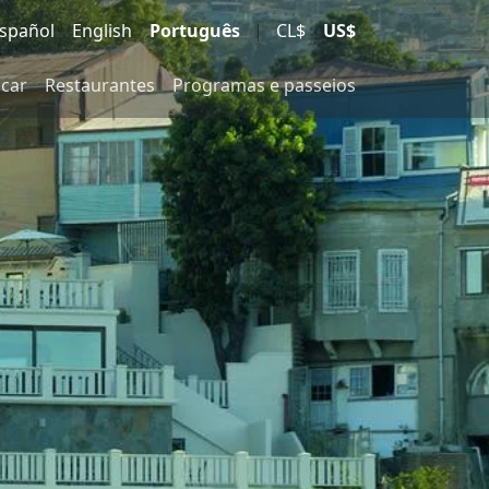
spañol
English
Português
|
CL$
US$
icar
Restaurantes
Programas e passeios