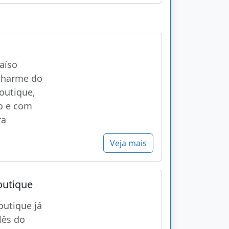
o
aíso
charme do
boutique,
o e com
ra
Veja mais
outique
outique já
lês do