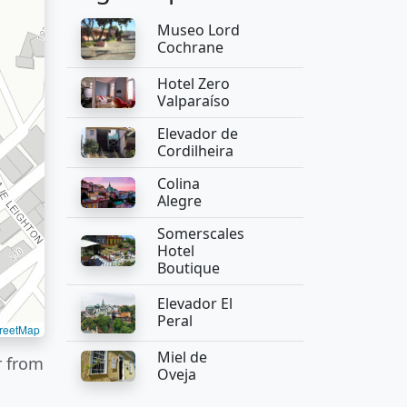
Museo Lord
Cochrane
Hotel Zero
Valparaíso
Elevador de
Cordilheira
Colina
Alegre
Somerscales
Hotel
Boutique
Elevador El
Peral
reetMap
Miel de
r from
Oveja