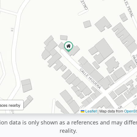
aces nearby
Leaflet
|
Map data from
OpenSt
ion data is only shown as a references and may diffe
reality.