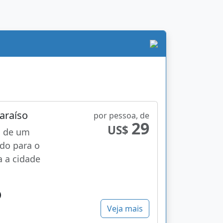
araíso
por pessoa, de
29
US$
a de um
ado para o
 a cidade
Veja mais