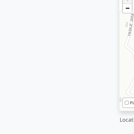
−
Pl
Locat