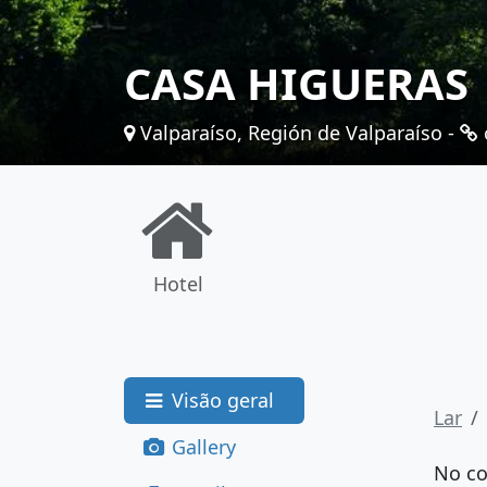
CASA HIGUERAS
Valparaíso, Región de Valparaíso -
Hotel
Visão geral
Lar
Gallery
No co