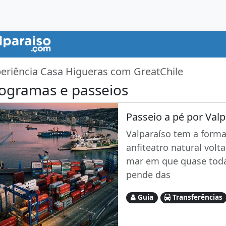
eriência Casa Higueras com GreatChile
ogramas e passeios
Passeio a pé por Valp
Valparaíso tem a form
anfiteatro natural volt
mar em que quase toda
pende das
Guia
Transferências