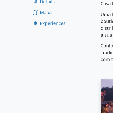
Details
Casa 
Mapa
Uma f
bouti
Experiences
distr
a sua
Confo
Tradi
com t